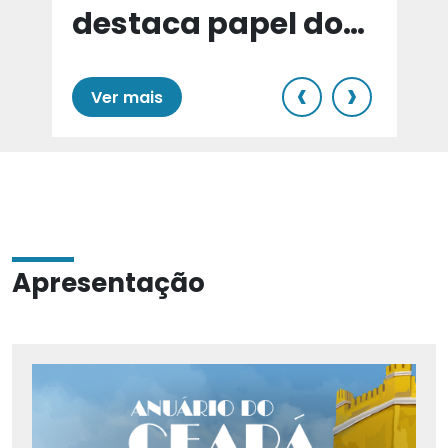
destaca papel do
e
Cariri para Estado
‹
›
Ver mais
Apresentação