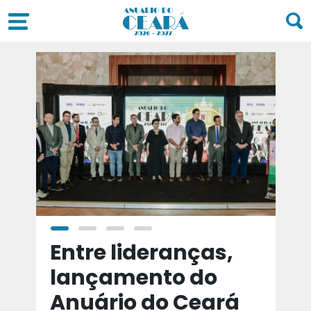
a
Entre lideranças,
T
a
lançamento do
t
Anuário do Ceará
d