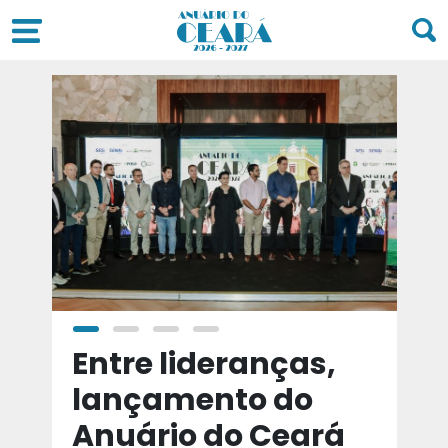
a
Entre lideranças,
T
a
lançamento do
t
Anuário do Ceará
d