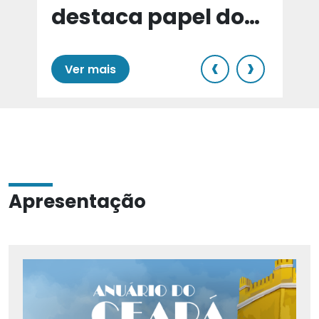
destaca papel do
e
Cariri para Estado
‹
›
Ver mais
Apresentação