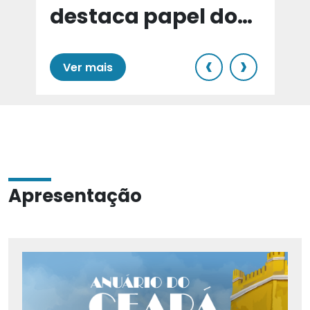
destaca papel do
e
Cariri para Estado
‹
›
Ver mais
Apresentação