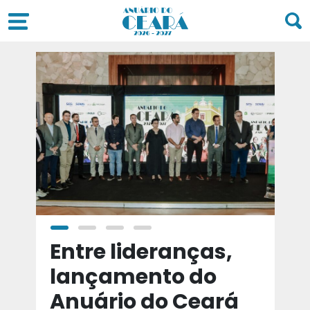
a
Entre lideranças,
T
a
lançamento do
t
Anuário do Ceará
d