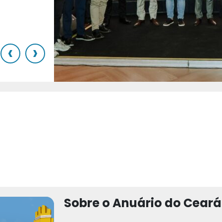
o
‹
›
Sobre o Anuário do Ceará