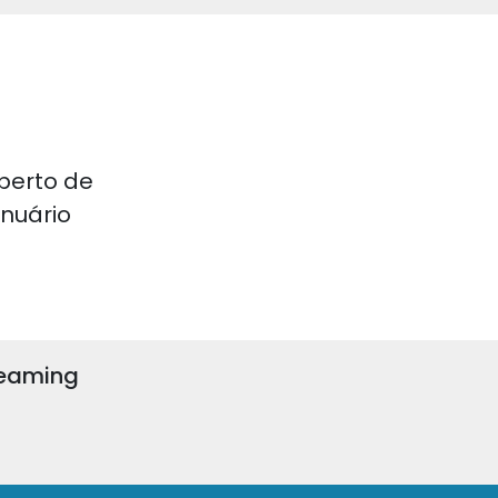
perto de
 Anuário
reaming