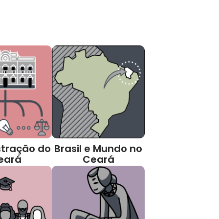
tração do
Brasil e Mundo no
eará
Ceará