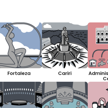
Fortaleza
Cariri
Adminis
C