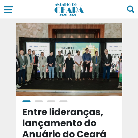
a
Entre lideranças,
T
a
lançamento do
t
Anuário do Ceará
d