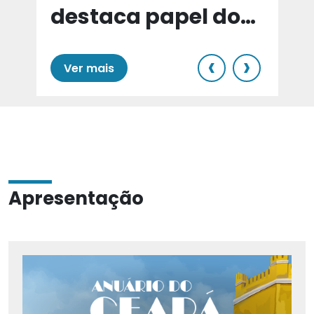
destaca papel do
e
Cariri para Estado
‹
›
Ver mais
Apresentação