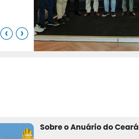
o
‹
›
Sobre o Anuário do Ceará