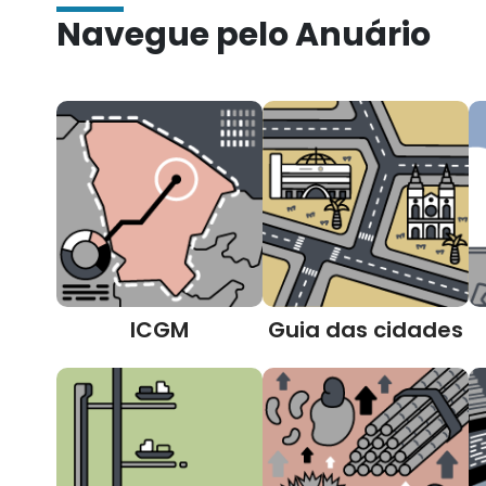
Navegue pelo Anuário
ICGM
Guia das cidades