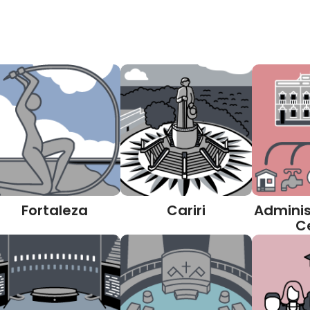
Fortaleza
Cariri
Adminis
C