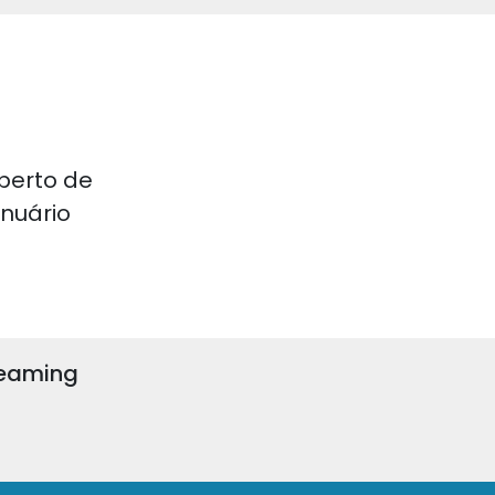
perto de
 Anuário
reaming