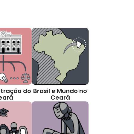
tração do
Brasil e Mundo no
eará
Ceará