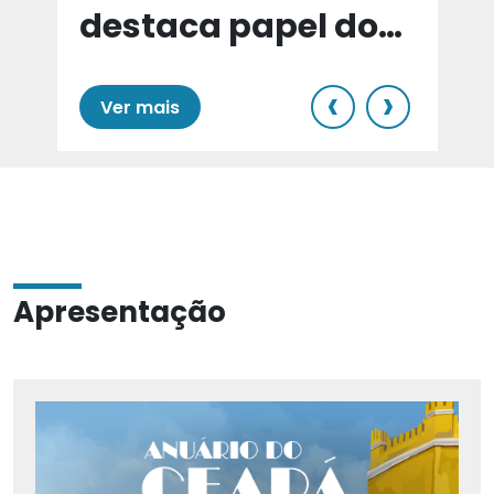
destaca papel do
e
Cariri para Estado
‹
›
Ver mais
Apresentação