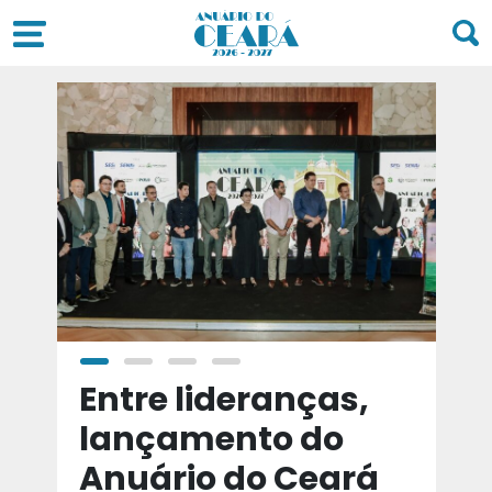
a
Entre lideranças,
T
a
lançamento do
t
Anuário do Ceará
d