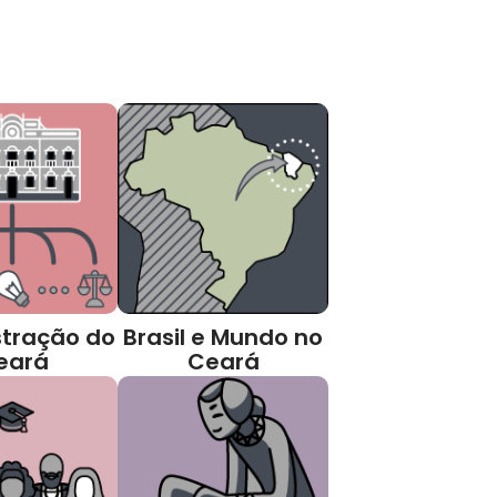
tração do
Brasil e Mundo no
eará
Ceará