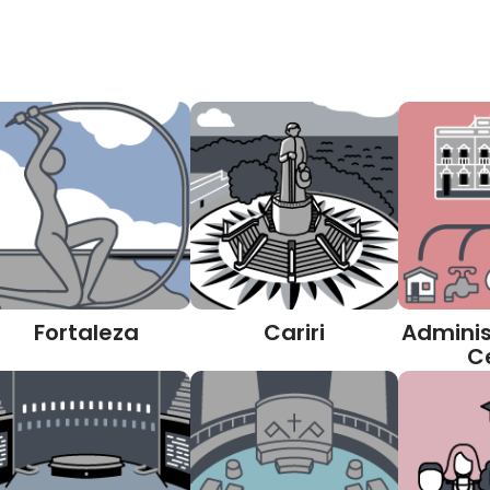
Fortaleza
Cariri
Adminis
C