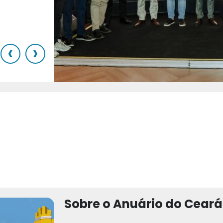
o
‹
›
Sobre o Anuário do Ceará