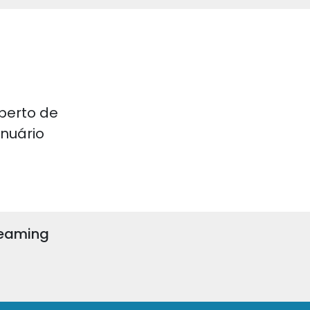
perto de
 Anuário
reaming