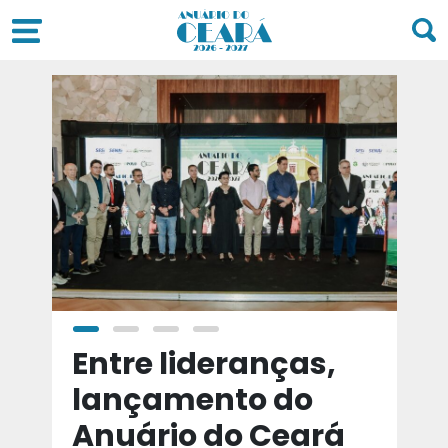
a
Entre lideranças,
T
a
lançamento do
t
Anuário do Ceará
d