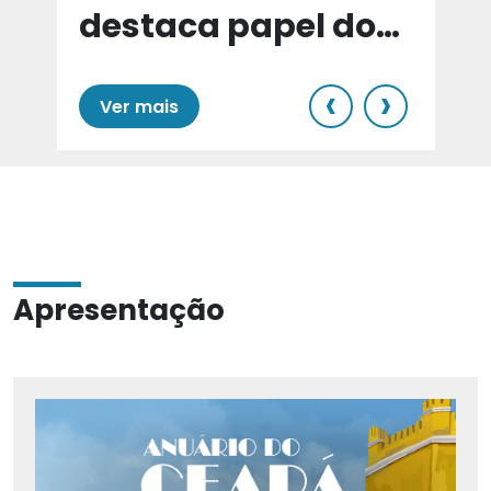
destaca papel do
e
Cariri para Estado
‹
›
Ver mais
Apresentação