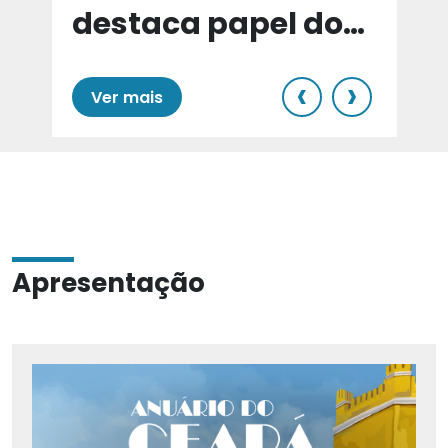
destaca papel do
e
Cariri para Estado
‹
›
Ver mais
Apresentação