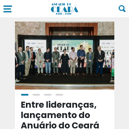
a
Entre lideranças,
T
a
lançamento do
t
Anuário do Ceará
d