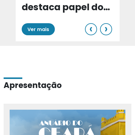
destaca papel do
e
Cariri para Estado
‹
›
Ver mais
Apresentação