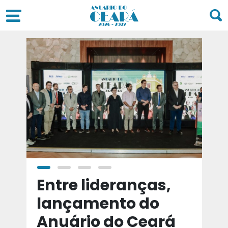
a
Entre lideranças,
T
a
lançamento do
t
Anuário do Ceará
d