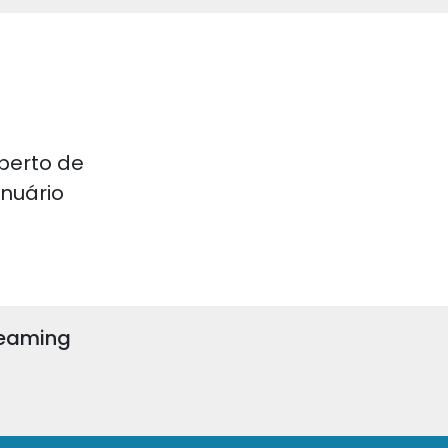
perto de
 Anuário
reaming