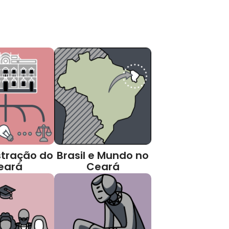
tração do
Brasil e Mundo no
eará
Ceará