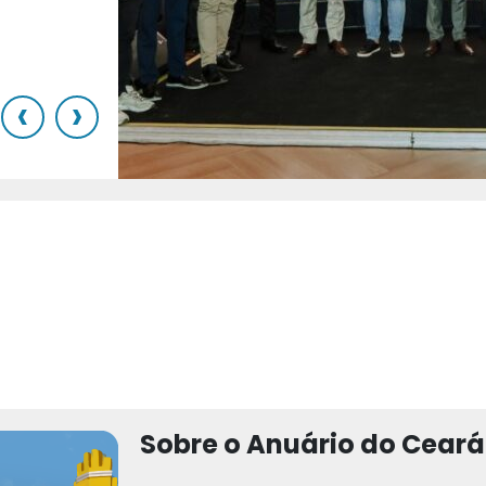
o
‹
›
Sobre o Anuário do Ceará