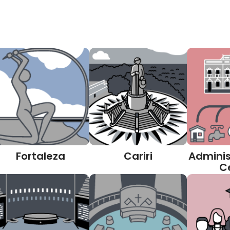
Fortaleza
Cariri
Adminis
C