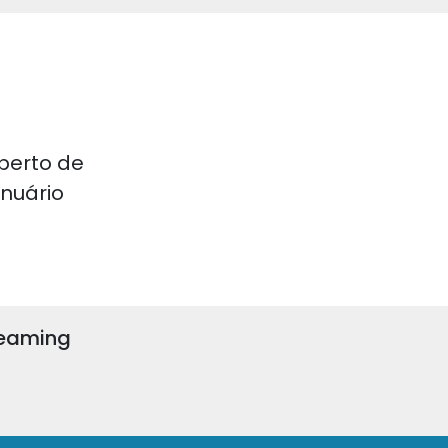
perto de
 Anuário
reaming