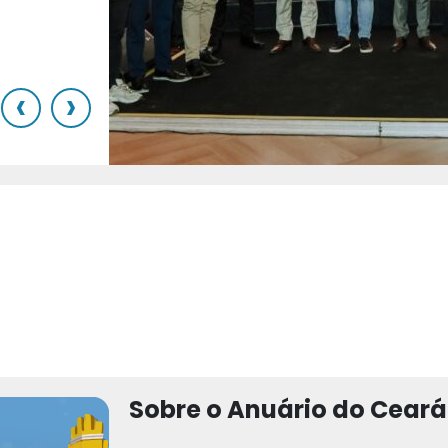
o
‹
›
Sobre o Anuário do Ceará