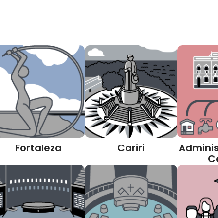
Fortaleza
Cariri
Adminis
C