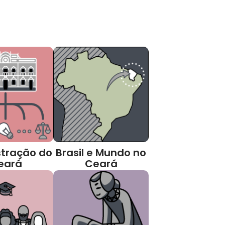
tração do
Brasil e Mundo no
eará
Ceará