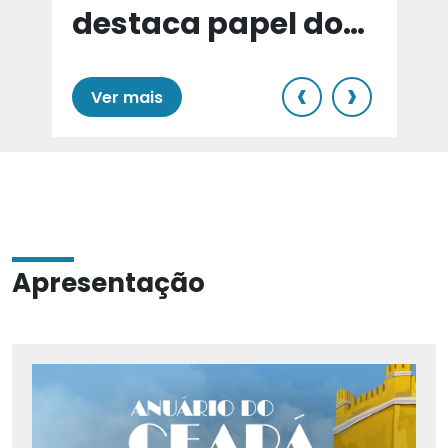
destaca papel do
e
Cariri para Estado
‹
›
Ver mais
Apresentação