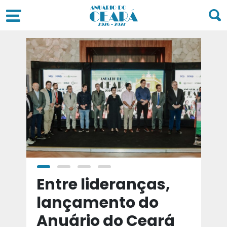
a
Entre lideranças,
T
a
lançamento do
t
Anuário do Ceará
d