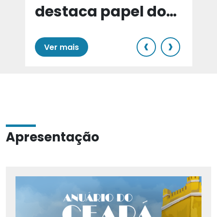
destaca papel do
e
Cariri para Estado
‹
›
Ver mais
Apresentação