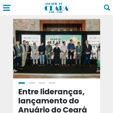
a
Entre lideranças,
T
a
lançamento do
t
Anuário do Ceará
d