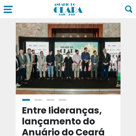
a
Entre lideranças,
T
a
lançamento do
t
Anuário do Ceará
d