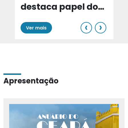
destaca papel do
e
Cariri para Estado
‹
›
Ver mais
Apresentação