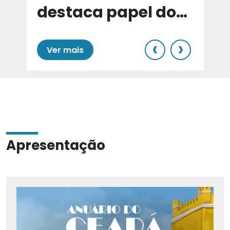
destaca papel do
e
Cariri para Estado
‹
›
Ver mais
Apresentação