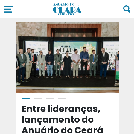
a
Entre lideranças,
T
a
lançamento do
t
Anuário do Ceará
d