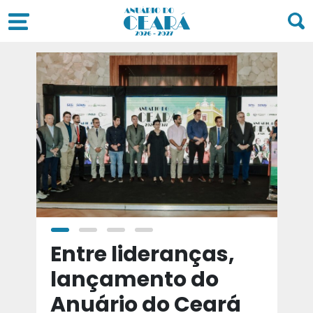
a
Entre lideranças,
T
a
lançamento do
t
Anuário do Ceará
d