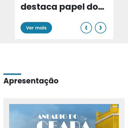
destaca papel do
e
Cariri para Estado
‹
›
Ver mais
Apresentação