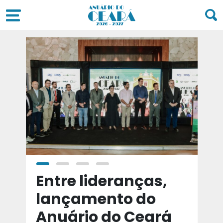
a
Entre lideranças,
T
a
lançamento do
t
Anuário do Ceará
d