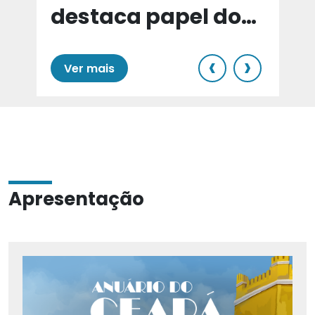
destaca papel do
e
Cariri para Estado
‹
›
Ver mais
Apresentação