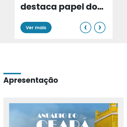
destaca papel do
e
Cariri para Estado
‹
›
Ver mais
Apresentação