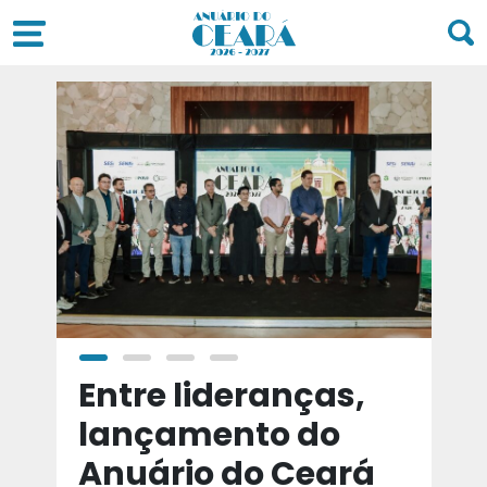
a
Entre lideranças,
T
a
lançamento do
t
Anuário do Ceará
d