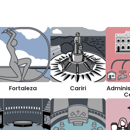
Fortaleza
Cariri
Adminis
C