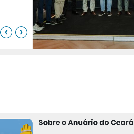
o
‹
›
Sobre o Anuário do Ceará