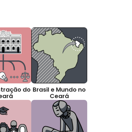
tração do
Brasil e Mundo no
eará
Ceará