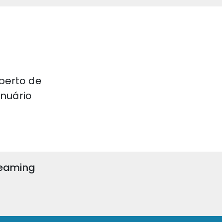
perto de
 Anuário
reaming