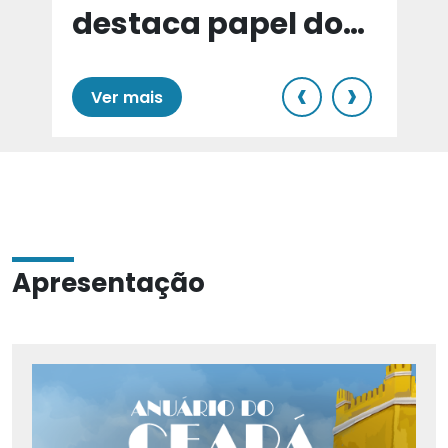
destaca papel do
e
Cariri para Estado
‹
›
Ver mais
Apresentação