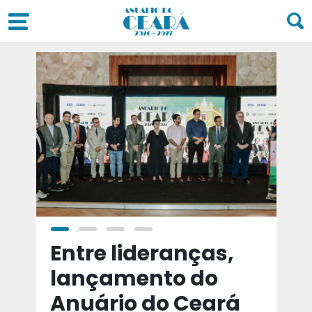
a
Entre lideranças,
T
a
lançamento do
t
Anuário do Ceará
d