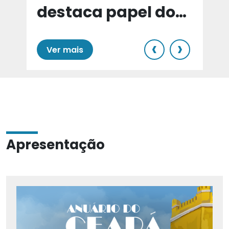
destaca papel do
e
Cariri para Estado
‹
›
Ver mais
Apresentação