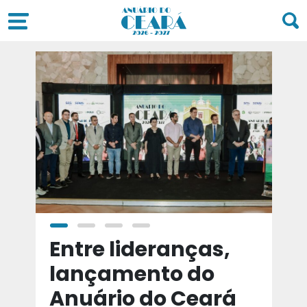
a
Entre lideranças,
T
a
lançamento do
t
Anuário do Ceará
d