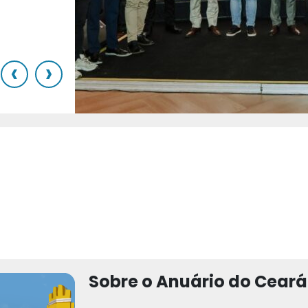
o
‹
›
Sobre o Anuário do Ceará