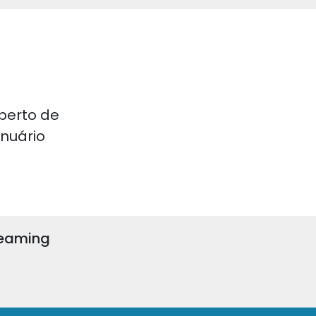
perto de
 Anuário
reaming