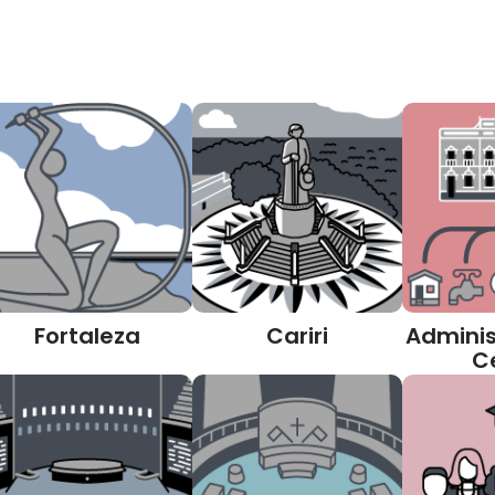
Fortaleza
Cariri
Adminis
C