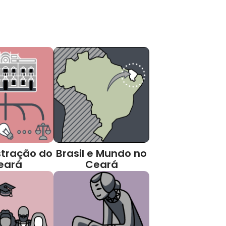
tração do
Brasil e Mundo no
eará
Ceará