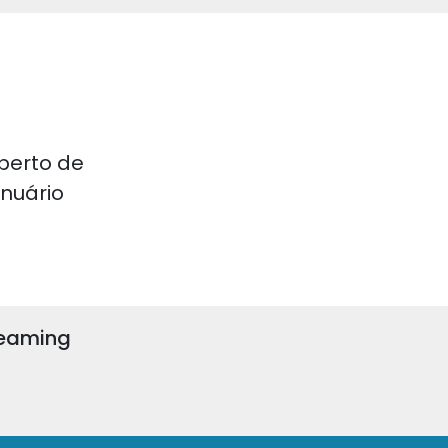
perto de
 Anuário
reaming