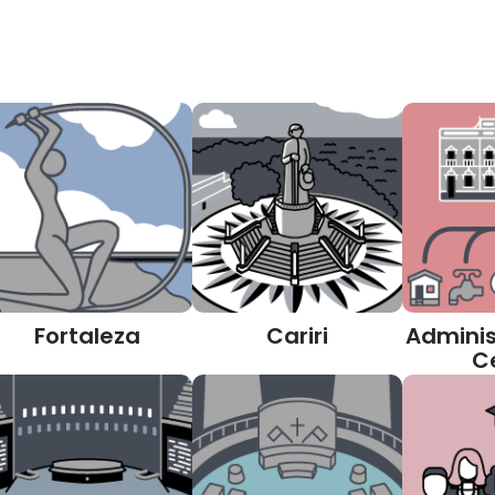
Fortaleza
Cariri
Adminis
C