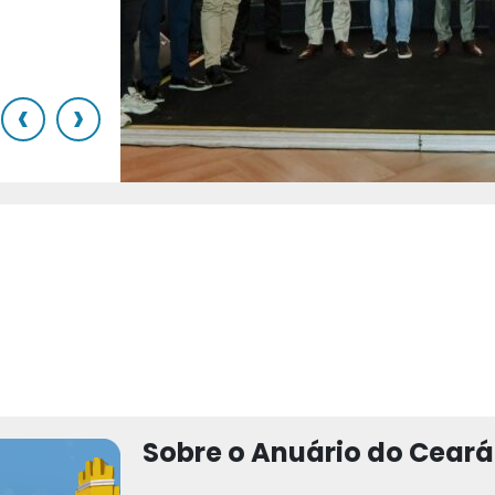
o
‹
›
Sobre o Anuário do Ceará