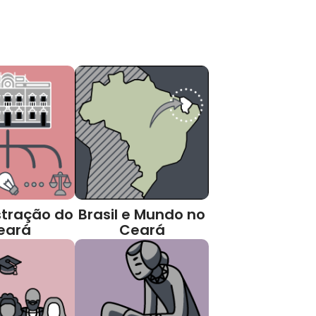
tração do
Brasil e Mundo no
eará
Ceará