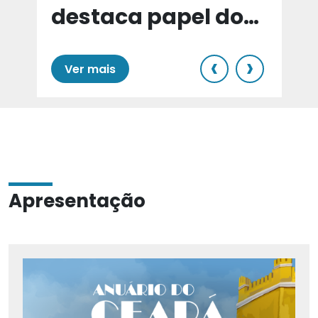
destaca papel do
e
Cariri para Estado
‹
›
Ver mais
Apresentação