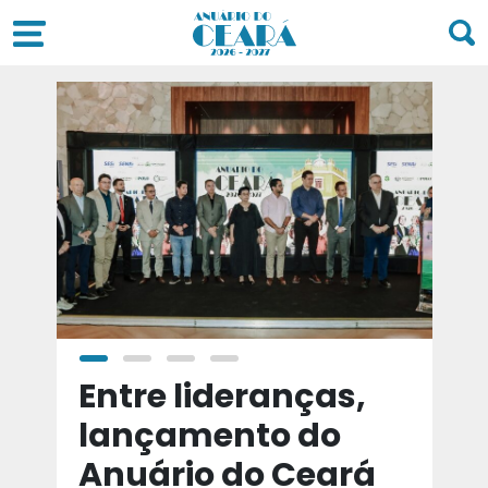
a
Entre lideranças,
T
a
lançamento do
t
Anuário do Ceará
d