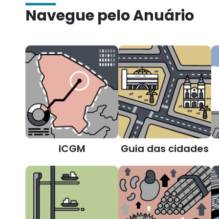
Navegue pelo Anuário
ICGM
Guia das cidades