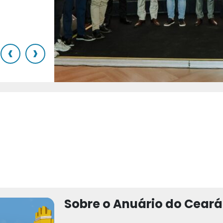
o
‹
›
Sobre o Anuário do Ceará