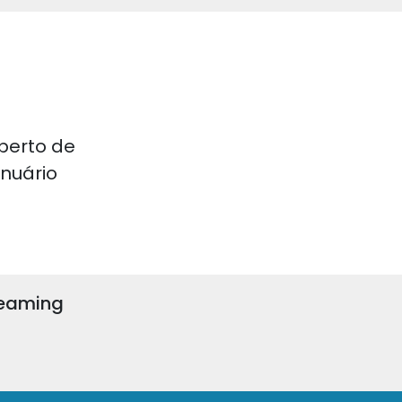
perto de
 Anuário
reaming