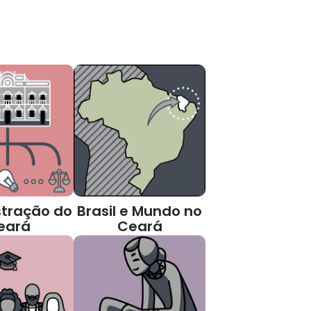
tração do
Brasil e Mundo no
eará
Ceará