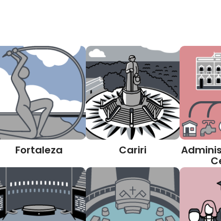
Fortaleza
Cariri
Adminis
C