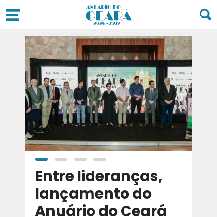
a
Entre lideranças,
T
a
lançamento do
t
Anuário do Ceará
d