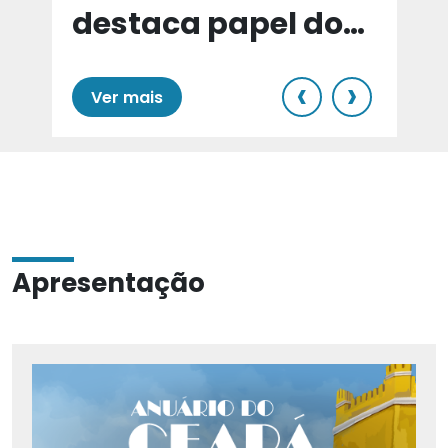
destaca papel do
e
Cariri para Estado
‹
›
Ver mais
Apresentação