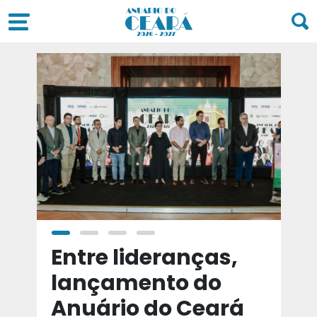
a
Entre lideranças,
T
a
lançamento do
t
Anuário do Ceará
d