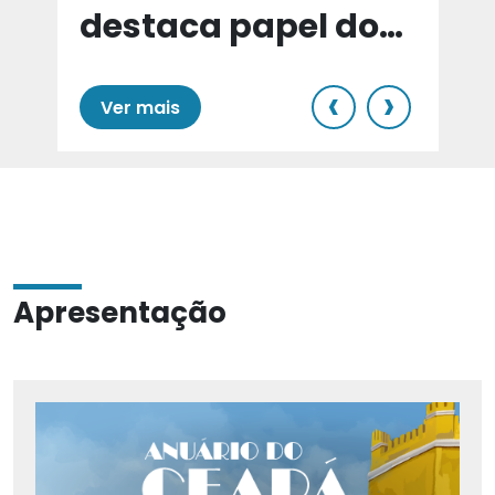
destaca papel do
e
Cariri para Estado
‹
›
Ver mais
Apresentação