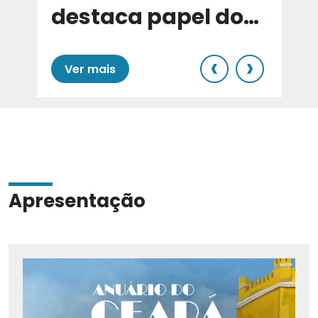
destaca papel do
e
Cariri para Estado
‹
›
Ver mais
Apresentação