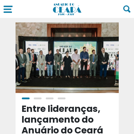
a
Entre lideranças,
T
a
lançamento do
t
Anuário do Ceará
d