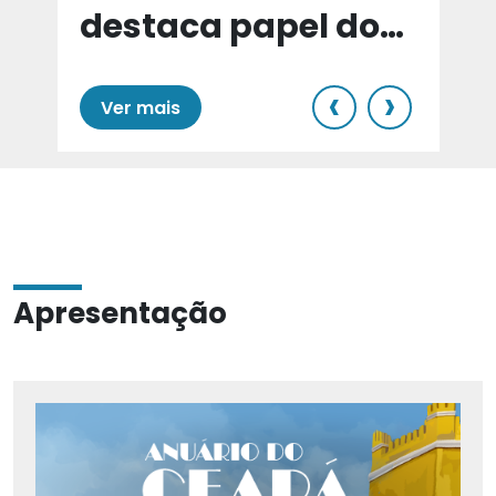
destaca papel do
e
Cariri para Estado
‹
›
Ver mais
Apresentação