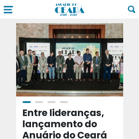
a
Entre lideranças,
T
a
lançamento do
t
Anuário do Ceará
d