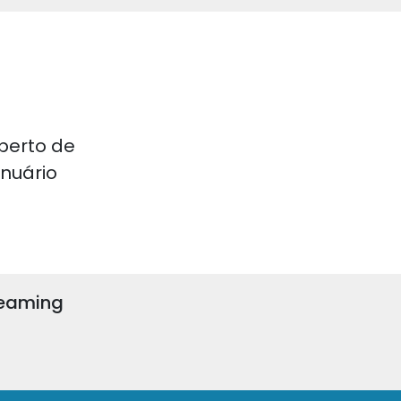
perto de
 Anuário
reaming