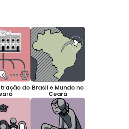
tração do
Brasil e Mundo no
eará
Ceará