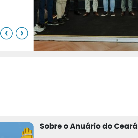
o
‹
›
Sobre o Anuário do Ceará