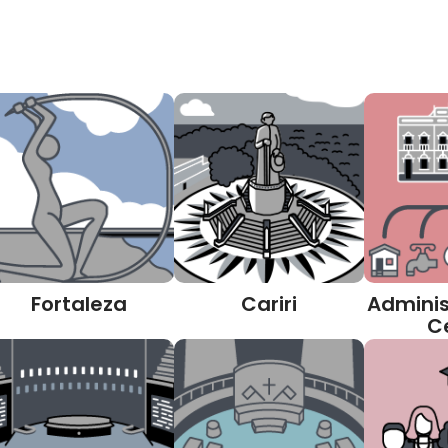
Fortaleza
Cariri
Adminis
C