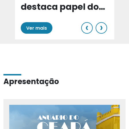
destaca papel do
e
Cariri para Estado
‹
›
Ver mais
Apresentação