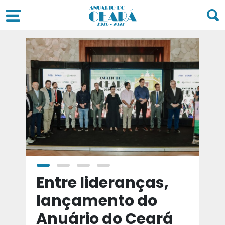
a
Entre lideranças,
T
a
lançamento do
t
Anuário do Ceará
d