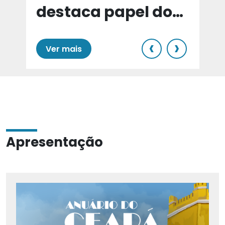
destaca papel do
e
Cariri para Estado
‹
›
Ver mais
Apresentação