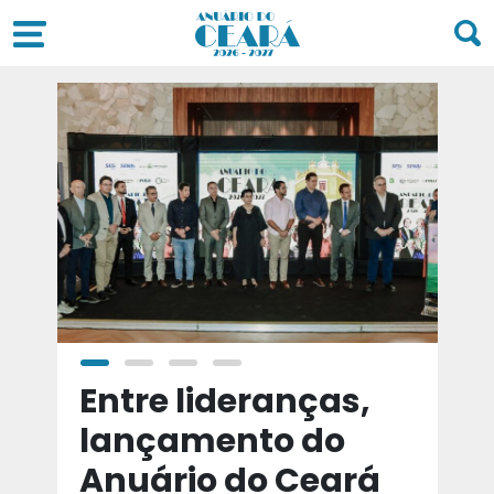
a
Entre lideranças,
T
a
lançamento do
t
Anuário do Ceará
d