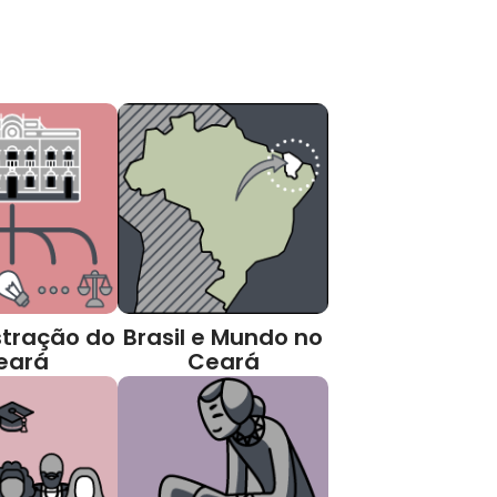
tração do
Brasil e Mundo no
eará
Ceará