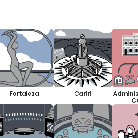
Fortaleza
Cariri
Adminis
C