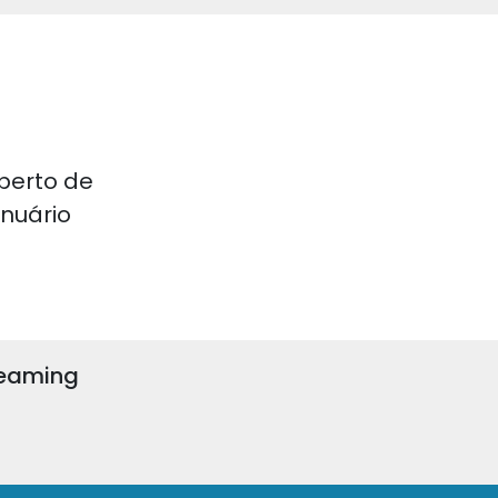
perto de
 Anuário
reaming