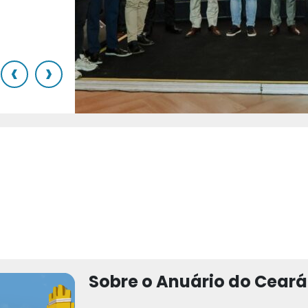
o
‹
›
Sobre o Anuário do Ceará