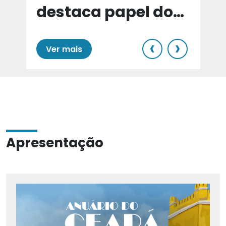
destaca papel do
e
Cariri para Estado
‹
›
Ver mais
Apresentação