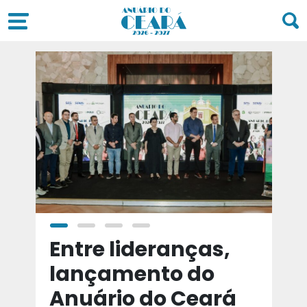
a
Entre lideranças,
T
a
lançamento do
t
Anuário do Ceará
d