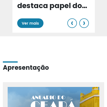
destaca papel do
e
Cariri para Estado
‹
›
Ver mais
Apresentação