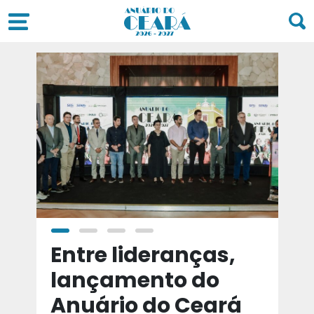
a
Entre lideranças,
T
a
lançamento do
t
Anuário do Ceará
d