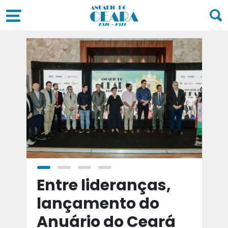
a
Entre lideranças,
T
a
lançamento do
t
Anuário do Ceará
d