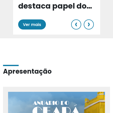
destaca papel do
e
Cariri para Estado
‹
›
Ver mais
Apresentação