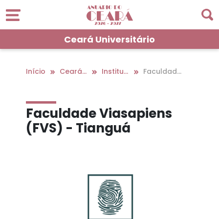
Ceará Universitário
Início
Ceará Universitário
Instituições De Ensino Superior No Interior
Faculdade
Viasapiens
(Fvs) - Tian
guá
Faculdade Viasapiens
(FVS) - Tianguá