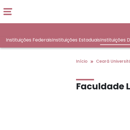
Instituições Federais
Instituições Estaduais
Instituições 
No Interior
Início
Ceará Universit
Faculdade L