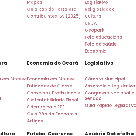
Mapas
Legislativo
Guia Rápido Fortaleza
Religiosidade
Contribuintes ISS (2025)
Cultura
URCA
Geopark
Polo educacional
Polo de saúde
Economia
ura
Economia do Ceará
Legislativo
a em Síntese
Economia em Síntese
Câmara Municipal
Entidades de Classe
Assembleia Legislativa
Conselhos Profissionais
Congresso Nacional e
a
Senado
Sustentabilidade Fiscal
Guia Rápido Legislativ
Siderúrgica e ZPE
Guia Rápido Economia
Artigos
ultura
Futebol Cearense
Anuário Datafolha