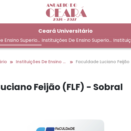
Ceará Universitário
De Ensino Superior
Instituições De Ensino Superior
Institui
Na Região Metropolitana De Fo
em Fort
rtaleza
ário
Instituições De Ensino Superior No Interior
Faculdade Luciano Feijão 
lf) - Sobral
uciano Feijão (FLF) - Sobral