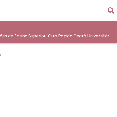
ções de Ensino Superior
Guia Rápido Ceará Universitári
aleza
o
(F