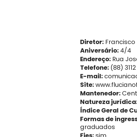
Diretor:
Francisco 
Aniversário:
4/4
Endereço:
Rua José
Telefone:
(88) 3112
E-mail:
comunicaca
Site:
www.flucianof
Mantenedor:
Cent
Natureza jurídica
Índice Geral de C
Formas de ingress
graduados
Fies:
sim