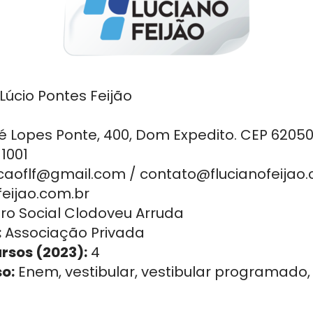
Lúcio Pontes Feijão
 Lopes Ponte, 400, Dom Expedito. CEP 62050
 1001
oflf@gmail.com / contato@flucianofeijao.
eijao.com.br
ro Social Clodoveu Arruda
:
Associação Privada
ursos (2023):
4
o:
Enem, vestibular, vestibular programado,