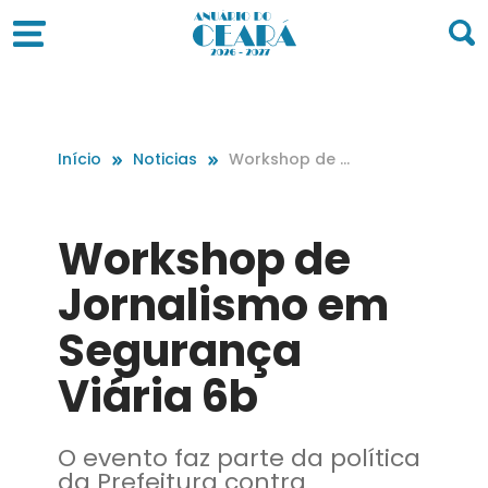
Início
Noticias
Workshop de J
ornalismo em S
egurança Viári
a 6b
Workshop de
Jornalismo em
Segurança
Viária 6b
O evento faz parte da política
da Prefeitura contra