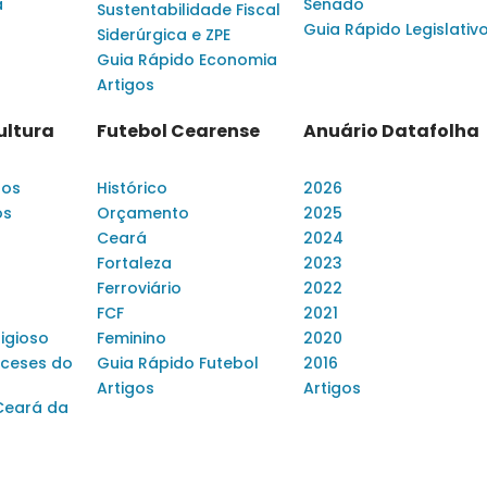
a
Senado
Sustentabilidade Fiscal
Guia Rápido Legislativ
Siderúrgica e ZPE
Guia Rápido Economia
Artigos
ultura
Futebol Cearense
Anuário Datafolha
dos
Histórico
2026
os
Orçamento
2025
Ceará
2024
Fortaleza
2023
Ferroviário
2022
FCF
2021
ligioso
Feminino
2020
ceses do
Guia Rápido Futebol
2016
Artigos
Artigos
Ceará da