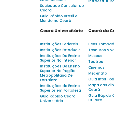
Infraestrutur
Sociedade Consular do
Ceará
Guia Rápido Brasil e
Mundo no Ceará
Ceará Universitário
Ceará da C
Instituições Federais
Bens Tomba
Instituições Estaduais
Tesouros Viv
Instituições De Ensino
Museus
Superior No Interior
Teatros
Instituições De Ensino
Cinemas
Superior Na Região
Mecenato
Metropolitana De
Guia Inter-Re
Fortaleza
Mapa das dio
Instituições de Ensino
Ceará
Superior em Fortaleza
Guia Rápido 
Guia Rápido Ceará
Cultura
Universitário