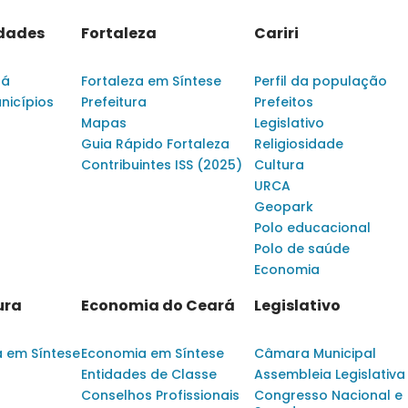
idades
Fortaleza
Cariri
rá
Fortaleza em Síntese
Perfil da população
nicípios
Prefeitura
Prefeitos
Mapas
Legislativo
Guia Rápido Fortaleza
Religiosidade
Contribuintes ISS (2025)
Cultura
URCA
Geopark
Polo educacional
Polo de saúde
Economia
ura
Economia do Ceará
Legislativo
a em Síntese
Economia em Síntese
Câmara Municipal
Entidades de Classe
Assembleia Legislativa
Conselhos Profissionais
Congresso Nacional e