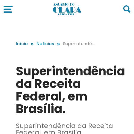
Início
Noticias
Superintendên
cia da Receita
Federal, em Bra
sília.
Superintendência
da Receita
Federal, em
Brasília.
Superintendência da Receita
Federal, em Brasília.