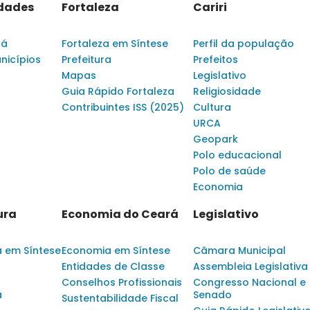
idades
Fortaleza
Cariri
rá
Fortaleza em Síntese
Perfil da população
nicípios
Prefeitura
Prefeitos
Mapas
Legislativo
Guia Rápido Fortaleza
Religiosidade
Contribuintes ISS (2025)
Cultura
URCA
Geopark
Polo educacional
Polo de saúde
Economia
ura
Economia do Ceará
Legislativo
a em Síntese
Economia em Síntese
Câmara Municipal
Entidades de Classe
Assembleia Legislativa
Conselhos Profissionais
Congresso Nacional e
a
Senado
Sustentabilidade Fiscal