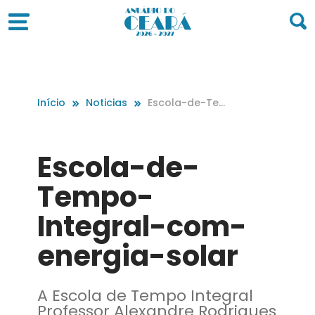
Início
Noticias
Escola-de-Te
mpo-Integral-
com-energia-s
olar
Escola-de-
Tempo-
Integral-com-
energia-solar
A Escola de Tempo Integral
Professor Alexandre Rodrigues