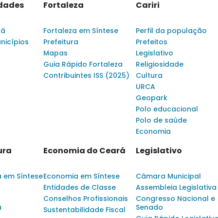
idades
Fortaleza
Cariri
rá
Fortaleza em Síntese
Perfil da população
nicípios
Prefeitura
Prefeitos
Mapas
Legislativo
Guia Rápido Fortaleza
Religiosidade
Contribuintes ISS (2025)
Cultura
URCA
Geopark
Polo educacional
Polo de saúde
Economia
ura
Economia do Ceará
Legislativo
a em Síntese
Economia em Síntese
Câmara Municipal
Entidades de Classe
Assembleia Legislativa
Conselhos Profissionais
Congresso Nacional e
a
Senado
Sustentabilidade Fiscal