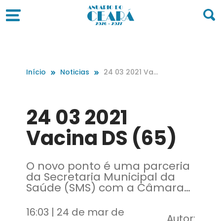
Início
Noticias
24 03 2021 Vaci
na DS (65)
24 03 2021
Vacina DS (65)
O novo ponto é uma parceria
da Secretaria Municipal da
Saúde (SMS) com a Câmara
dos Dirigentes Logistas de
Fortaleza (CDL)
16:03 | 24 de mar de
Autor: