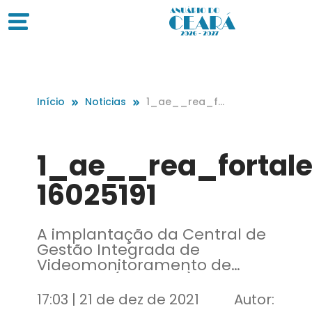
Início
Noticias
1_ae__rea_fo
rtaleza_11-1602
5191
1_ae__rea_fortale
16025191
A implantação da Central de
Gestão Integrada de
Videomonitoramento de
Fortaleza (CGIVFOR) ocorrerá
a partir de quatro eixos
17:03 | 21 de dez de 2021
Autor: