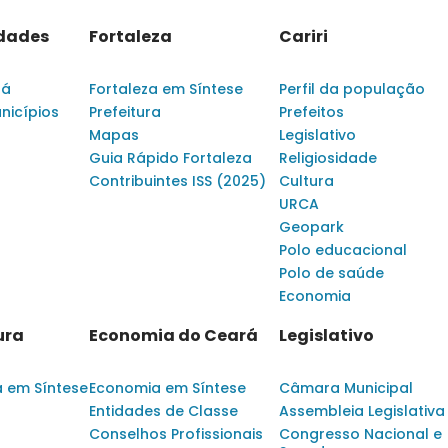
idades
Fortaleza
Cariri
rá
Fortaleza em Síntese
Perfil da população
nicípios
Prefeitura
Prefeitos
Mapas
Legislativo
Guia Rápido Fortaleza
Religiosidade
Contribuintes ISS (2025)
Cultura
URCA
Geopark
Polo educacional
Polo de saúde
Economia
ura
Economia do Ceará
Legislativo
a em Síntese
Economia em Síntese
Câmara Municipal
Entidades de Classe
Assembleia Legislativa
Conselhos Profissionais
Congresso Nacional e