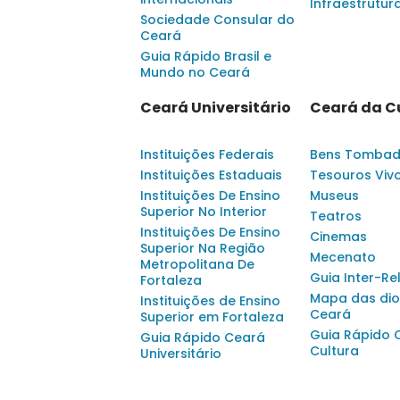
Infraestrutur
Sociedade Consular do
Ceará
Guia Rápido Brasil e
Mundo no Ceará
Ceará Universitário
Ceará da C
Instituições Federais
Bens Tomba
Instituições Estaduais
Tesouros Viv
Instituições De Ensino
Museus
Superior No Interior
Teatros
Instituições De Ensino
Cinemas
Superior Na Região
Mecenato
Metropolitana De
Guia Inter-Re
Fortaleza
Mapa das dio
Instituições de Ensino
Ceará
Superior em Fortaleza
Guia Rápido 
Guia Rápido Ceará
Cultura
Universitário