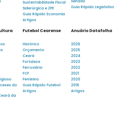
a
Senado
Sustentabilidade Fiscal
Guia Rápido Legislativ
Siderúrgica e ZPE
Guia Rápido Economia
Artigos
ultura
Futebol Cearense
Anuário Datafolha
dos
Histórico
2026
os
Orçamento
2025
Ceará
2024
Fortaleza
2023
Ferroviário
2022
FCF
2021
ligioso
Feminino
2020
ceses do
Guia Rápido Futebol
2016
Artigos
Artigos
Ceará da