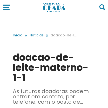
Início
Noticias
doacao-de-lei
te-materno-1-1
doacao-de-
leite-materno-
1-1
As futuras doadoras podem
entrar em contato, por
telefone, com o posto de
coleta do hospital